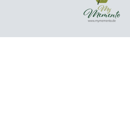
„
Pinsel, Stift und
Farbe gehören von
jeher zur mir.
“
„Seit 1990 arbeite ich freiberuflich als Malerin
und Grafikerin und habe damit das große Glück,
meinen Traum leben zu dürfen. Im Jahre 2000